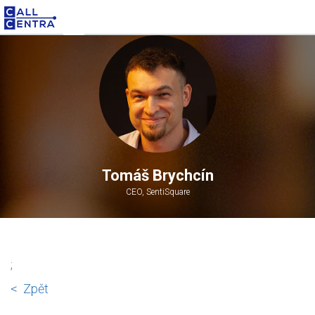
Tomáš Brychcín
CEO, SentiSquare
;
< Zpět