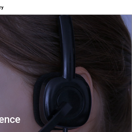
ry
gence