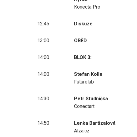
Konecta Pro
12:45
Diskuze
13:00
OBĚD
14:00
BLOK 3:
14:00
Stefan Kolle
Futurelab
14:30
Petr Studnička
Conectart
14:50
Lenka Bartizalová
Alza.cz