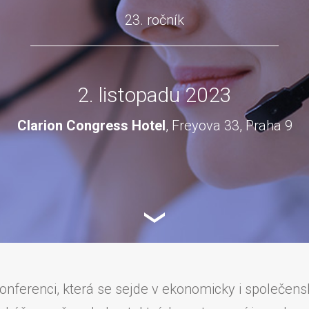
23. ročník
2. listopadu 2023
Clarion Congress Hotel
, Freyova 33, Praha 9
nferenci, která se sejde v ekonomicky i společens