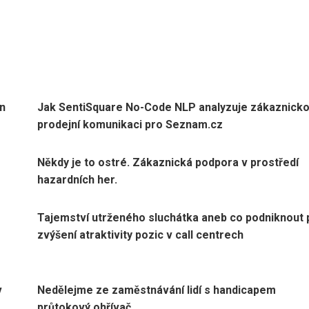
ín
Jak SentiSquare No-Code NLP analyzuje zákaznicko
prodejní komunikaci pro Seznam.cz
Někdy je to ostré. Zákaznická podpora v prostředí
hazardních her.
Tajemství utrženého sluchátka aneb co podniknout 
zvýšení atraktivity pozic v call centrech
v
Nedělejme ze zaměstnávání lidí s handicapem
průtokový ohřívač