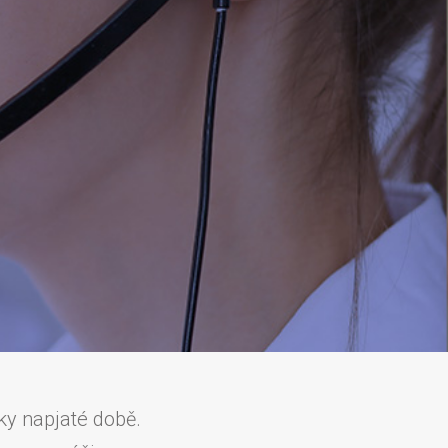
ky napjaté době.