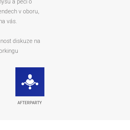
nysu a péči o
endech v oboru,
na vás.
žnost diskuze na
orkingu
AFTERPARTY