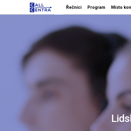
Řečníci
Program
Místo kon
Lids