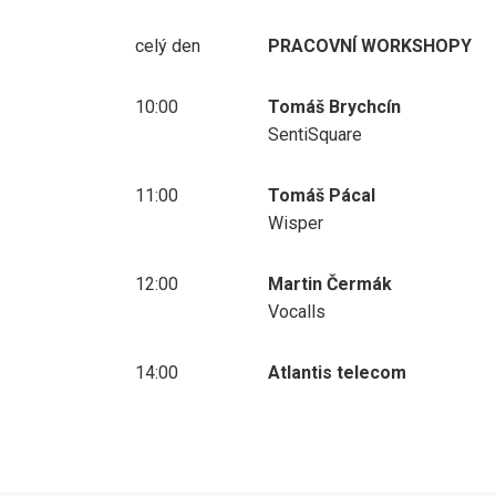
celý den
PRACOVNÍ WORKSHOPY
10:00
Tomáš Brychcín
SentiSquare
11:00
Tomáš Pácal
Wisper
12:00
Martin Čermák
Vocalls
14:00
Atlantis telecom