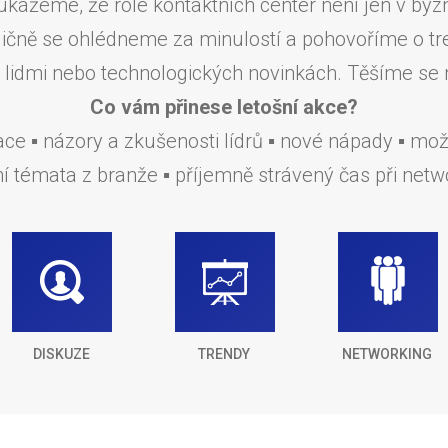
ukážeme, že role kontaktních center není jen v byz
dičně se ohlédneme za minulostí a pohovoříme o tr
s lidmi nebo technologických novinkách. Těšíme se 
Co vám přinese letošní akce?
ace ▪ názory a zkušenosti lídrů ▪ nové nápady ▪ mo
ní témata z branže ▪ příjemně strávený čas při netw
DISKUZE
TRENDY
NETWORKING