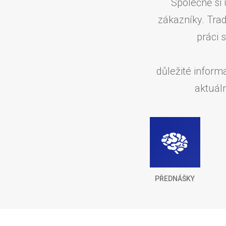
Společně si 
zákazníky. Tra
práci 
důležité inform
aktuál
PŘEDNÁŠKY