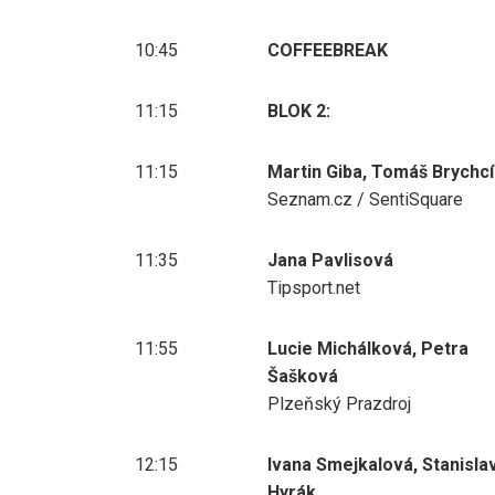
10:45
COFFEEBREAK
11:15
BLOK 2:
11:15
Martin Giba, Tomáš Brychc
Seznam.cz / SentiSquare
11:35
Jana Pavlisová
Tipsport.net
11:55
Lucie Michálková, Petra
Šašková
Plzeňský Prazdroj
12:15
Ivana Smejkalová, Stanisla
Hyrák