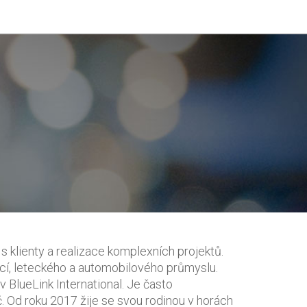
 s klienty a realizace komplexních projektů.
cí, leteckého a automobilového průmyslu.
v BlueLink International. Je často
. Od roku 2017 žije se svou rodinou v horách