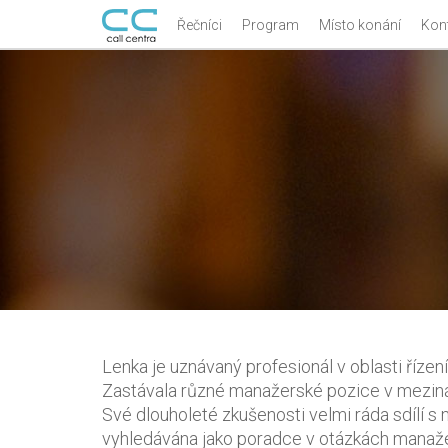
Řečníci
Program
Místo konání
Kon
Lenka je uznávaný profesionál v oblasti řízení
Zastávala různé manažerské pozice v meziná
Své dlouholeté zkušenosti velmi ráda sdílí s 
vyhledávána jako poradce v otázkách manažer