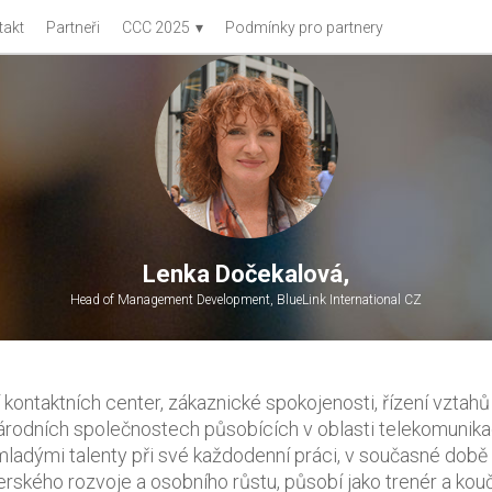
takt
Partneři
CCC 2025
▾
Podmínky pro partnery
Lenka Dočekalová,
Head of Management Development, BlueLink International CZ
 kontaktních center, zákaznické spokojenosti, řízení vztahů
rodních společnostech působících v oblasti telekomunika
mladými talenty při své každodenní práci, v současné době 
ského rozvoje a osobního růstu, působí jako trenér a kouč