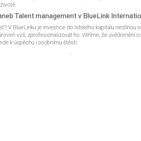
životě.
 aneb Talent management v BlueLink Internati
 V BlueLinku je investice do lidského kapitálu nedílnou sou
úroveň výš, zprofesionalizovat ho. Věříme, že uvědomění si
 vede k úspěchu i osobnímu štěstí.
;